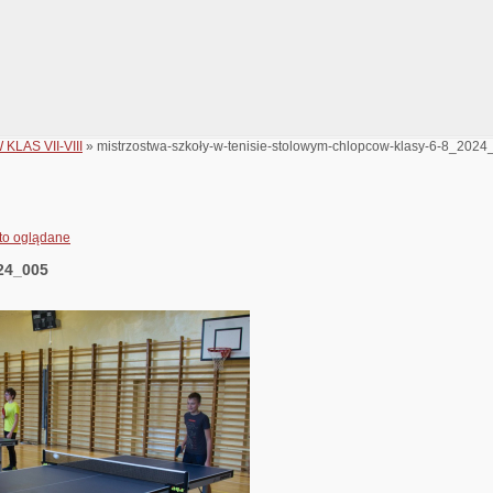
AS VII-VIII
» mistrzostwa-szkoły-w-tenisie-stolowym-chlopcow-klasy-6-8_2024
to oglądane
24_005