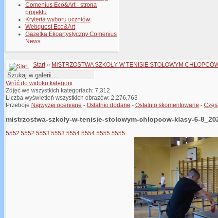
Comenius Eco&Art - strona
projektu
Kryteria wyboru uczniów
Webquest Eco&Art
Gazetka Ekoartystyczny Comenius
News
Start
»
MISTRZOSTWA SZKOŁY W TENISIE STOŁOWYM CHŁOPCÓW KL
Wróć do widoku kategorii
Zdjęć we wszystkich kategoriach: 7,312
Liczba wyświetleń wszystkich obrazów: 2,276,763
Przeboje
Najwyżej oceniane
-
Ostatnio dodane
-
Ostatnio skomentowane
-
Częs
mistrzostwa-szkoły-w-tenisie-stolowym-chlopcow-klasy-6-8_20
5552
5552
5553
5553
5554
5554
5555
5555