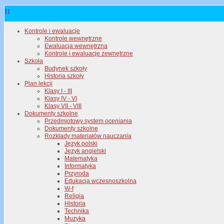
Kontrole i ewaluacje
Kontrole wewnętrzne
Ewaluacja wewnętrzna
Kontrole i ewaluacje zewnętrzne
Szkoła
Budynek szkoły
Historia szkoły
Plan lekcji
Klasy I - III
Klasy IV - VI
Klasy VII - VIII
Dokumenty szkolne
Przedmiotowy system oceniania
Dokumenty szkolne
Rozkłady materiałów nauczania
Język polski
Język angielski
Matematyka
Informatyka
Przyroda
Edukacja wczesnoszkolna
W-f
Religia
Historia
Technika
Muzyka