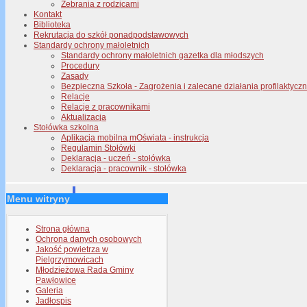
Zebrania z rodzicami
Kontakt
Biblioteka
Rekrutacja do szkół ponadpodstawowych
Standardy ochrony małoletnich
Standardy ochrony małoletnich gazetka dla młodszych
Procedury
Zasady
Bezpieczna Szkoła - Zagrożenia i zalecane działania profilaktyc
Relacje
Relacje z pracownikami
Aktualizacja
Stołówka szkolna
Aplikacja mobilna mOświata - instrukcja
Regulamin Stołówki
Deklaracja - uczeń - stołówka
Deklaracja - pracownik - stołówka
Menu witryny
Strona główna
Ochrona danych osobowych
Jakość powietrza w
Pielgrzymowicach
Młodzieżowa Rada Gminy
Pawłowice
Galeria
Jadłospis