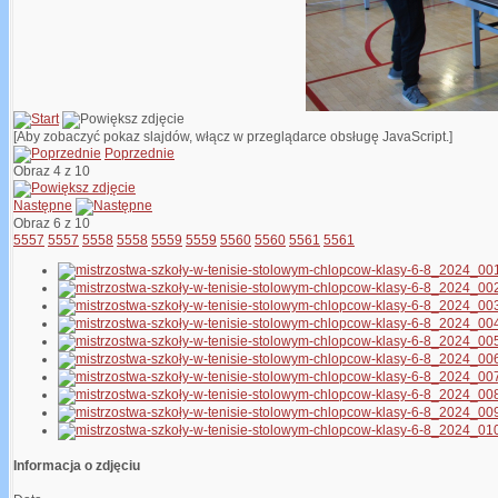
[Aby zobaczyć pokaz slajdów, włącz w przeglądarce obsługę JavaScript.]
Poprzednie
Obraz 4 z 10
Następne
Obraz 6 z 10
5557
5557
5558
5558
5559
5559
5560
5560
5561
5561
Informacja o zdjęciu