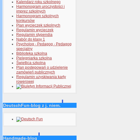
Kalendarz roku szkolnego
Harmonogram uroczystości i
imprez szkolnych
Harmonogram szkolnych
konkursów
Plan wycieczek szkolnych
Regulamin wycieczek
Regulamin stypendia
Nabór do klasy 1
Psycholog - Pedagog - Pedagog
specjalny
Biblioteka szkolna
Pielęgniarka szkolna
Świetlica szkolna
Plan postępowań o udzielenie
zamówień publicznych
Regulamin uzyskiwania karty
rowerowej
DeutschFun-blog z j. niem.
Handmade-blog