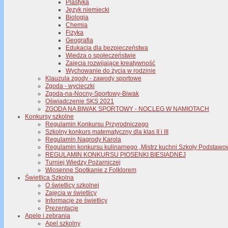
Plastyka
Język niemiecki
Biologia
Chemia
Fizyka
Geografia
Edukacja dla bezpieczeństwa
Wiedza o społeczeństwie
Zajęcia rozwijające kreatywność
Wychowanie do życia w rodzinie
Klauzula zgody - zawody sportowe
Zgoda - wycieczki
Zgoda-na-Nocny-Sportowy-Biwak
Oświadczenie SKS 2021
ZGODA NA BIWAK SPORTOWY - NOCLEG W NAMIOTACH
Konkursy szkolne
Regulamin Konkursu Przyrodniczego
Szkolny konkurs matematyczny dla klas II i III
Regulamin Nagrody Karola
Regulamin konkursu kulinarnego „Mistrz kuchni Szkoły Podstawo
REGULAMIN KONKURSU PIOSENKI BIESIADNEJ
Turniej Wiedzy Pożarniczej
Wiosenne Spotkanie z Folklorem
Świetlica Szkolna
O świetlicy szkolnej
Zajęcia w świetlicy
Informacje ze świetlicy
Prezentacje
Apele i zebrania
Apel szkolny