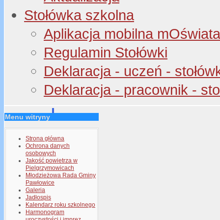
Stołówka szkolna
Aplikacja mobilna mOświata 
Regulamin Stołówki
Deklaracja - uczeń - stołów
Deklaracja - pracownik - st
Menu witryny
Strona główna
Ochrona danych
osobowych
Jakość powietrza w
Pielgrzymowicach
Młodzieżowa Rada Gminy
Pawłowice
Galeria
Jadłospis
Kalendarz roku szkolnego
Harmonogram
uroczystości i imprez