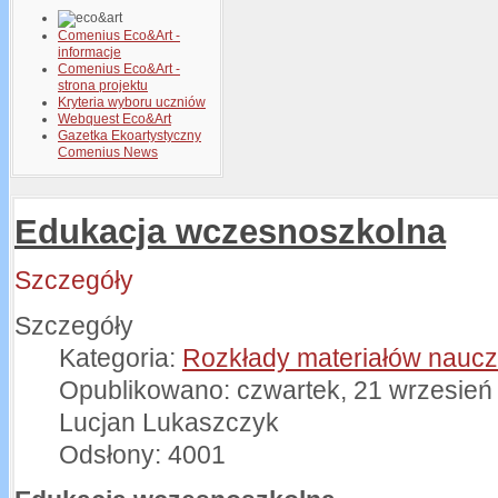
Comenius Eco&Art -
informacje
Comenius Eco&Art -
strona projektu
Kryteria wyboru uczniów
Webquest Eco&Art
Gazetka Ekoartystyczny
Comenius News
Edukacja wczesnoszkolna
Szczegóły
Szczegóły
Kategoria:
Rozkłady materiałów naucz
Opublikowano: czwartek, 21 wrzesień
Lucjan Lukaszczyk
Odsłony: 4001