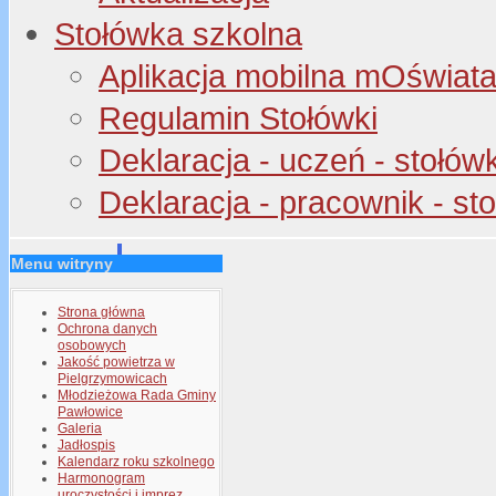
Stołówka szkolna
Aplikacja mobilna mOświata 
Regulamin Stołówki
Deklaracja - uczeń - stołów
Deklaracja - pracownik - st
Menu witryny
Strona główna
Ochrona danych
osobowych
Jakość powietrza w
Pielgrzymowicach
Młodzieżowa Rada Gminy
Pawłowice
Galeria
Jadłospis
Kalendarz roku szkolnego
Harmonogram
uroczystości i imprez