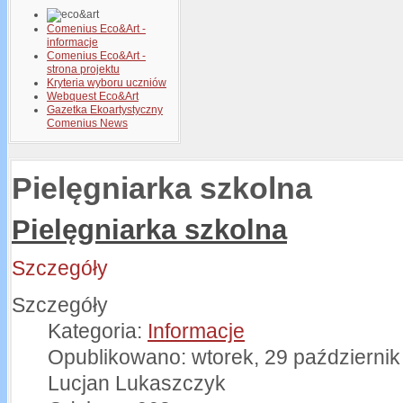
Comenius Eco&Art -
informacje
Comenius Eco&Art -
strona projektu
Kryteria wyboru uczniów
Webquest Eco&Art
Gazetka Ekoartystyczny
Comenius News
Pielęgniarka szkolna
Pielęgniarka szkolna
Szczegóły
Szczegóły
Kategoria:
Informacje
Opublikowano: wtorek, 29 październik
Lucjan Lukaszczyk