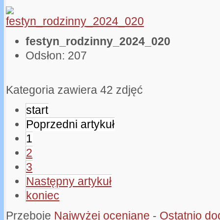
festyn_rodzinny_2024_020
Odsłon: 207
Kategoria zawiera 42 zdjęć
start
Poprzedni artykuł
1
2
3
Następny artykuł
koniec
Przeboje
Najwyżej oceniane
-
Ostatnio d