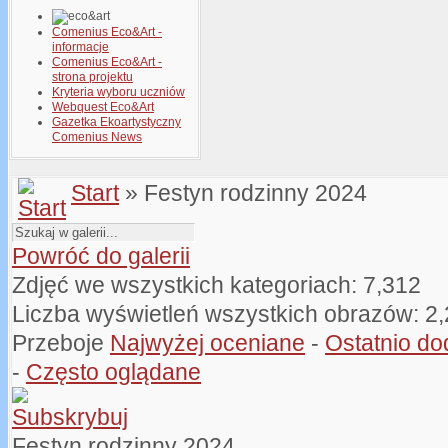
Comenius Eco&Art -
informacje
Comenius Eco&Art -
strona projektu
Kryteria wyboru uczniów
Webquest Eco&Art
Gazetka Ekoartystyczny
Comenius News
Start
» Festyn rodzinny 2024
Powróć do galerii
Zdjęć we wszystkich kategoriach: 7,312
Liczba wyświetleń wszystkich obrazów: 2
Przeboje
Najwyżej oceniane
-
Ostatnio d
-
Często oglądane
Festyn rodzinny 2024