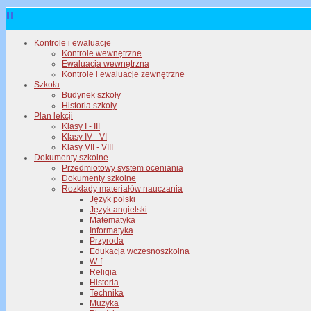
Kontrole i ewaluacje
Kontrole wewnętrzne
Ewaluacja wewnętrzna
Kontrole i ewaluacje zewnętrzne
Szkoła
Budynek szkoły
Historia szkoły
Plan lekcji
Klasy I - III
Klasy IV - VI
Klasy VII - VIII
Dokumenty szkolne
Przedmiotowy system oceniania
Dokumenty szkolne
Rozkłady materiałów nauczania
Język polski
Język angielski
Matematyka
Informatyka
Przyroda
Edukacja wczesnoszkolna
W-f
Religia
Historia
Technika
Muzyka