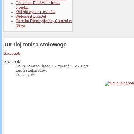
Comenius Eco&Art - strona
projektu
Kryteria wyboru uczniów
Webquest Eco&Art
Gazetka Ekoartystyczny Comenius
News
Turniej tenisa stołowego
Szczegóły
Szczegóły
Opublikowano: środa, 07 styczeń 2026 07:20
Lucjan Lukaszczyk
Odsłony: 89