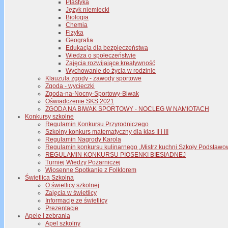
Plastyka
Język niemiecki
Biologia
Chemia
Fizyka
Geografia
Edukacja dla bezpieczeństwa
Wiedza o społeczeństwie
Zajęcia rozwijające kreatywność
Wychowanie do życia w rodzinie
Klauzula zgody - zawody sportowe
Zgoda - wycieczki
Zgoda-na-Nocny-Sportowy-Biwak
Oświadczenie SKS 2021
ZGODA NA BIWAK SPORTOWY - NOCLEG W NAMIOTACH
Konkursy szkolne
Regulamin Konkursu Przyrodniczego
Szkolny konkurs matematyczny dla klas II i III
Regulamin Nagrody Karola
Regulamin konkursu kulinarnego „Mistrz kuchni Szkoły Podstawo
REGULAMIN KONKURSU PIOSENKI BIESIADNEJ
Turniej Wiedzy Pożarniczej
Wiosenne Spotkanie z Folklorem
Świetlica Szkolna
O świetlicy szkolnej
Zajęcia w świetlicy
Informacje ze świetlicy
Prezentacje
Apele i zebrania
Apel szkolny