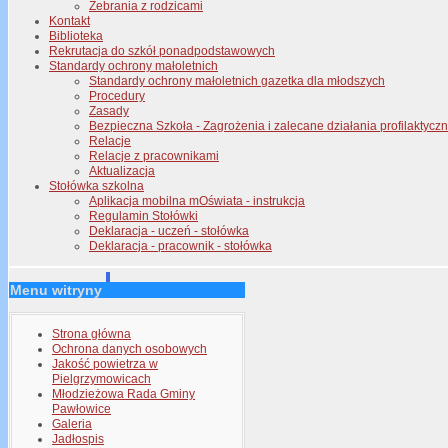
Zebrania z rodzicami
Kontakt
Biblioteka
Rekrutacja do szkół ponadpodstawowych
Standardy ochrony małoletnich
Standardy ochrony małoletnich gazetka dla młodszych
Procedury
Zasady
Bezpieczna Szkoła - Zagrożenia i zalecane działania profilaktyc
Relacje
Relacje z pracownikami
Aktualizacja
Stołówka szkolna
Aplikacja mobilna mOświata - instrukcja
Regulamin Stołówki
Deklaracja - uczeń - stołówka
Deklaracja - pracownik - stołówka
Menu witryny
Strona główna
Ochrona danych osobowych
Jakość powietrza w
Pielgrzymowicach
Młodzieżowa Rada Gminy
Pawłowice
Galeria
Jadłospis