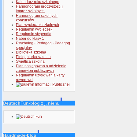
Kalendarz roku szkolnego
Harmonogram uroczystości i
imprez szkolnych
Harmonogram szkolnych
konkursów
Plan wycieczek szkolnych
Regulamin wycieczek
Regulamin stypendia
Nabór do klasy 1
Psycholog - Pedagog - Pedagog
specjalny
Biblioteka szkolna
Pielęgniarka szkolna
Świetlica szkolna
Plan postępowań o udzielenie
zamówień publicznych
Regulamin uzyskiwania karty
rowerowej
DeutschFun-blog z j. niem.
Handmade-blog