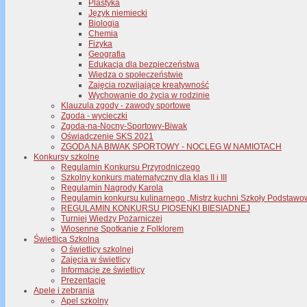
Plastyka
Język niemiecki
Biologia
Chemia
Fizyka
Geografia
Edukacja dla bezpieczeństwa
Wiedza o społeczeństwie
Zajęcia rozwijające kreatywność
Wychowanie do życia w rodzinie
Klauzula zgody - zawody sportowe
Zgoda - wycieczki
Zgoda-na-Nocny-Sportowy-Biwak
Oświadczenie SKS 2021
ZGODA NA BIWAK SPORTOWY - NOCLEG W NAMIOTACH
Konkursy szkolne
Regulamin Konkursu Przyrodniczego
Szkolny konkurs matematyczny dla klas II i III
Regulamin Nagrody Karola
Regulamin konkursu kulinarnego „Mistrz kuchni Szkoły Podstawo
REGULAMIN KONKURSU PIOSENKI BIESIADNEJ
Turniej Wiedzy Pożarniczej
Wiosenne Spotkanie z Folklorem
Świetlica Szkolna
O świetlicy szkolnej
Zajęcia w świetlicy
Informacje ze świetlicy
Prezentacje
Apele i zebrania
Apel szkolny