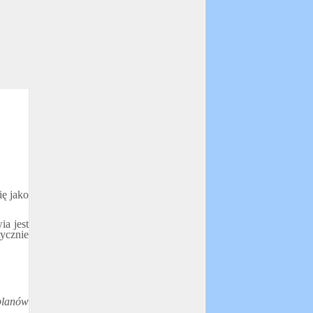
ię jako
ia jest
tycznie
planów