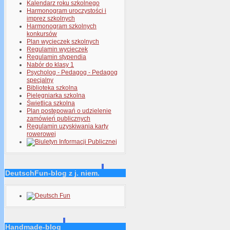
Kalendarz roku szkolnego
Harmonogram uroczystości i
imprez szkolnych
Harmonogram szkolnych
konkursów
Plan wycieczek szkolnych
Regulamin wycieczek
Regulamin stypendia
Nabór do klasy 1
Psycholog - Pedagog - Pedagog
specjalny
Biblioteka szkolna
Pielęgniarka szkolna
Świetlica szkolna
Plan postępowań o udzielenie
zamówień publicznych
Regulamin uzyskiwania karty
rowerowej
DeutschFun-blog z j. niem.
Handmade-blog