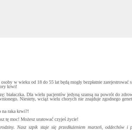
osoby w wieku od 18 do 55 lat będą mogły bezpłatnie zarejestrować s
ory krwi!
zę: białaczka. Dla wielu pacjentów jedyną szansą na powrót do zdrow
nionego. Niestety, wciąż wielu chorych nie znajduje zgodnego gene
 na raka krwi?!
asz tę moc! Możesz uratować czyjeś życie!
 rodziny. Nasz szpik staje się przedłużeniem marzeń, oddechów i 