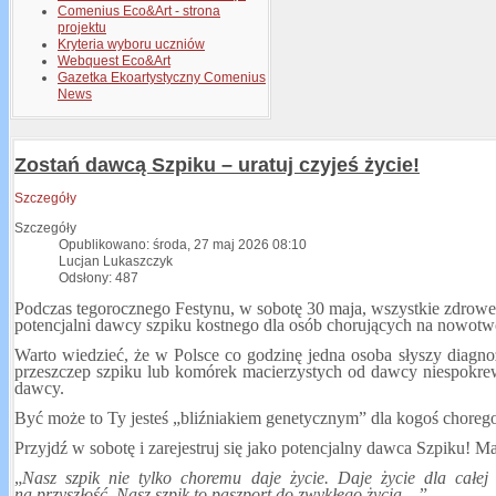
Comenius Eco&Art - strona
projektu
Kryteria wyboru uczniów
Webquest Eco&Art
Gazetka Ekoartystyczny Comenius
News
Zostań dawcą Szpiku – uratuj czyjeś życie!
Szczegóły
Szczegóły
Opublikowano: środa, 27 maj 2026 08:10
Lucjan Lukaszczyk
Odsłony: 487
Podczas tegorocznego Festynu, w sobotę 30 maja, wszystkie zdrowe 
potencjalni dawcy szpiku kostnego dla osób chorujących na nowotw
Warto wiedzieć, że w Polsce co godzinę jedna osoba słyszy diagno
przeszczep szpiku lub komórek macierzystych od dawcy niespokrew
dawcy.
Być może to Ty jesteś „bliźniakiem genetycznym” dla kogoś chorego
Przyjdź w sobotę i zarejestruj się jako potencjalny dawca Szpiku! M
„
Nasz szpik nie tylko choremu daje życie. Daje życie dla całej
na przyszłość. Nasz szpik to paszport do zwykłego życia....
”