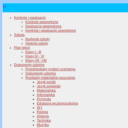
Kontrole i ewaluacje
Kontrole wewnętrzne
Ewaluacja wewnętrzna
Kontrole i ewaluacje zewnętrzne
Szkoła
Budynek szkoły
Historia szkoły
Plan lekcji
Klasy I - III
Klasy IV - VI
Klasy VII - VIII
Dokumenty szkolne
Przedmiotowy system oceniania
Dokumenty szkolne
Rozkłady materiałów nauczania
Język polski
Język angielski
Matematyka
Informatyka
Przyroda
Edukacja wczesnoszkolna
W-f
Religia
Historia
Technika
Muzyka