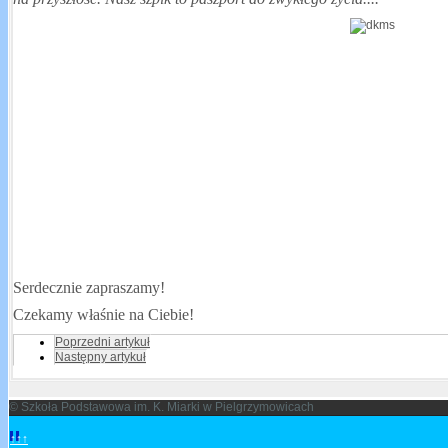
Serdecznie zapraszamy!
Czekamy właśnie na Ciebie!
Poprzedni artykuł
Następny artykuł
© Szkoła Podstawowa im. K. Miarki w Pielgrzymowicach
↑↑↑