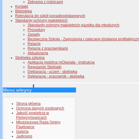
Zebrania z rodzicami
Kontakt
Biblioteka
Rekrutacja do szkół ponadpodstawowych
Standardy ochrony małoletnich
Standardy ochrony małoletnich gazetka dla młodszych
Procedury
Zasady
Bezpieczna Szkoła - Zagrożenia i zalecane działania profilaktyc
Relacje
Relacje z pracownikami
Aktualizacja
Stołówka szkolna
Aplikacja mobilna mOświata - instrukcja
Regulamin Stołówki
Deklaracja - uczeń - stołówka
Deklaracja - pracownik - stołówka
Menu witryny
Strona główna
Ochrona danych osobowych
Jakość powietrza w
Pielgrzymowicach
Młodzieżowa Rada Gminy
Pawłowice
Galeria
Jadłospis