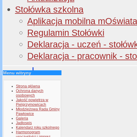
Stołówka szkolna
Aplikacja mobilna mOświata 
Regulamin Stołówki
Deklaracja - uczeń - stołów
Deklaracja - pracownik - st
Menu witryny
Strona główna
Ochrona danych
osobowych
Jakość powietrza w
Pielgrzymowicach
Młodzieżowa Rada Gminy
Pawłowice
Galeria
Jadłospis
Kalendarz roku szkolnego
Harmonogram
uroczystości i imprez