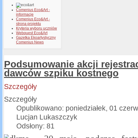
Comenius Eco&Art -
informacje
Comenius Eco&Art -
strona projektu
Kryteria wyboru uczniów
Webquest Eco&Art
Gazetka Ekoartystyczny
Comenius News
Podsumowanie akcji rejestrac
dawców szpiku kostnego
Szczegóły
Szczegóły
Opublikowano: poniedziałek, 01 czerw
Lucjan Lukaszczyk
Odsłony: 81