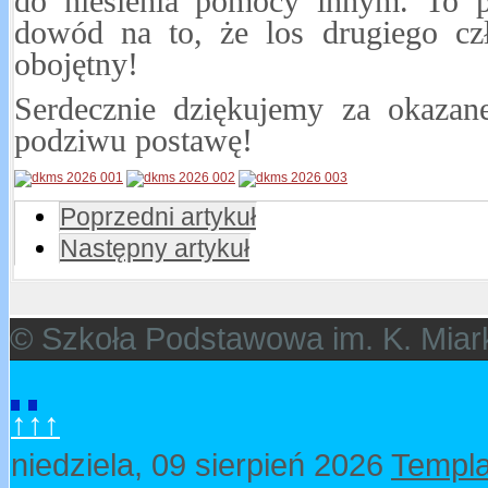
do niesienia pomocy innym. To pi
dowód na to, że los drugiego cz
obojętny!
Serdecznie dziękujemy za okazan
podziwu postawę!
Poprzedni artykuł
Następny artykuł
© Szkoła Podstawowa im. K. Miar
↑↑↑
niedziela, 09 sierpień 2026
Templa