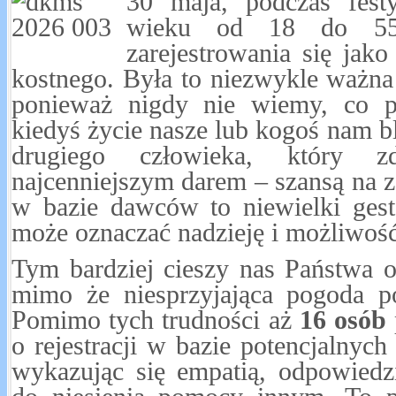
30 maja, podczas fest
wieku od 18 do 55 
zarejestrowania się jako
kostnego. Była to niezwykle ważna 
ponieważ nigdy nie wiemy, co p
kiedyś życie nasze lub kogoś nam bl
drugiego człowieka, który zd
najcenniejszym darem – szansą na zd
w bazie dawców to niewielki gest
może oznaczać nadzieję i możliwoś
Tym bardziej cieszy nas Państwa 
mimo że niesprzyjająca pogoda p
Pomimo tych trudności aż
16 osób
o rejestracji w bazie potencjalnyc
wykazując się empatią, odpowiedz