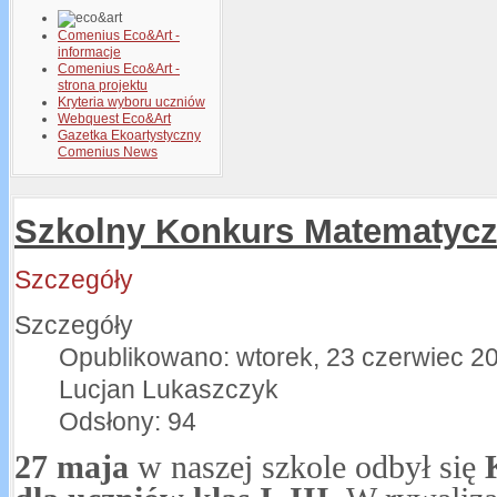
Comenius Eco&Art -
informacje
Comenius Eco&Art -
strona projektu
Kryteria wyboru uczniów
Webquest Eco&Art
Gazetka Ekoartystyczny
Comenius News
Szkolny Konkurs Matematyc
Szczegóły
Szczegóły
Opublikowano: wtorek, 23 czerwiec 2
Lucjan Lukaszczyk
Odsłony: 94
27 maja
w naszej szkole odbył się