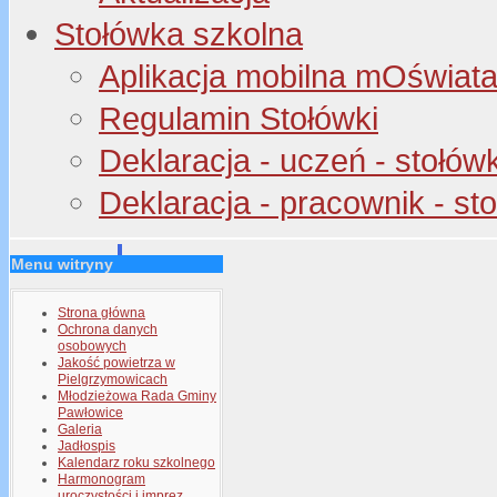
Stołówka szkolna
Aplikacja mobilna mOświata 
Regulamin Stołówki
Deklaracja - uczeń - stołów
Deklaracja - pracownik - st
Menu witryny
Strona główna
Ochrona danych
osobowych
Jakość powietrza w
Pielgrzymowicach
Młodzieżowa Rada Gminy
Pawłowice
Galeria
Jadłospis
Kalendarz roku szkolnego
Harmonogram
uroczystości i imprez