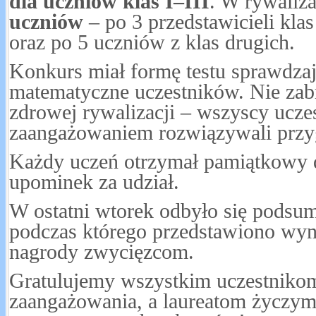
dla uczniów klas I–III
. W rywaliza
uczniów
– po 3 przedstawicieli klas
oraz po 5 uczniów z klas drugich.
Konkurs miał formę testu sprawdzaj
matematyczne uczestników. Nie zabr
zdrowej rywalizacji – wszyscy ucze
zaangażowaniem rozwiązywali przy
Każdy uczeń otrzymał pamiątkowy
upominek za udział.
W ostatni wtorek odbyło się podsu
podczas którego przedstawiono wyn
nagrody zwycięzcom.
Gratulujemy wszystkim uczestnikom
zaangażowania, a laureatom życzym