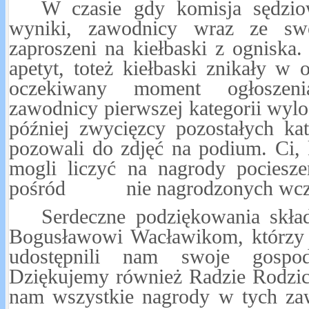
W czasie gdy komisja sędziow
wyniki, zawodnicy wraz ze swo
zaproszeni na kiełbaski z ognisk
apetyt, toteż kiełbaski znikały w 
oczekiwany moment ogłoszen
zawodnicy pierwszej kategorii wylo
później zwycięzcy pozostałych kat
pozowali do zdjęć na podium. Ci, 
mogli liczyć na nagrody pociesze
pośród nie nagrodzonych wcześ
Serdeczne podziękowania skła
Bogusławowi Wacławikom, którzy p
udostępnili nam swoje gospoda
Dziękujemy również Radzie Rodzic
nam wszystkie nagrody w tych za