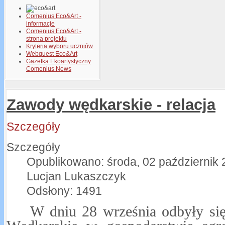
Comenius Eco&Art -
informacje
Comenius Eco&Art -
strona projektu
Kryteria wyboru uczniów
Webquest Eco&Art
Gazetka Ekoartystyczny
Comenius News
Zawody wędkarskie - relacja
Szczegóły
Szczegóły
Opublikowano: środa, 02 październik 
Lucjan Lukaszczyk
Odsłony: 1491
W dniu 28 września odbyły si