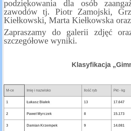
podziękowania dla osób zaanga
zawodów tj. Piotr Zamojski, Grz
Kiełkowski, Marta Kiełkowska oraz
Zapraszamy do galerii zdjęć oraz
szczegółowe wyniki.
Klasyfikacja „Gi
M-ce
Imię i nazwisko
Ilość ryb
Pkt - kg
1
Łukasz Białek
13
17.647
2
Paweł Myrczek
8
15.173
3
Damian Krzempek
9
14.081