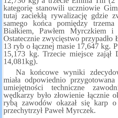
12,730 kg) a trzecie Emilia Till (2
kategorię stanowili uczniowie G
tutaj zaciekłą rywalizację gdzie
samego końca pomiędzy trzema
Białkiem, Pawłem Myrczkiem i
Ostatecznie zwycięstwo przypadło 
13 ryb o łącznej masie 17,647 kg. 
15,173 kg. Trzecie miejsce zają
14,081kg).
Na końcowe wyniki zdecydo
miała odpowiednio przygotowana 
umiejętności techniczne zawo
wędkarzy było złowienie łącznie o
rybą zawodów okazał się karp o
przechytrzył Paweł Myrczek.