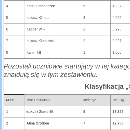
4
Kamil Brachaczek
6
10.373
5
Łukasz Klimas
3
4.905
6
Kacper Wilk
2
3.996
7
Łukasz Kiełkowski
2
3.297
8
Kamil Till
1
1.606
Pozostali uczniowie startujący w tej kategor
znajdują się w tym zestawieniu.
Klasyfikacja 
M-ce
Imię i nazwisko
Ilość ryb
Pkt - kg
1
Łukasz Zomerlik
9
18.326
2
Alina Grodom
7
12.730