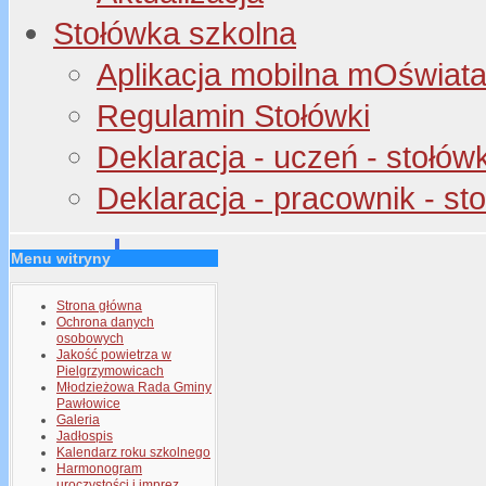
Stołówka szkolna
Aplikacja mobilna mOświata 
Regulamin Stołówki
Deklaracja - uczeń - stołów
Deklaracja - pracownik - st
Menu witryny
Strona główna
Ochrona danych
osobowych
Jakość powietrza w
Pielgrzymowicach
Młodzieżowa Rada Gminy
Pawłowice
Galeria
Jadłospis
Kalendarz roku szkolnego
Harmonogram
uroczystości i imprez