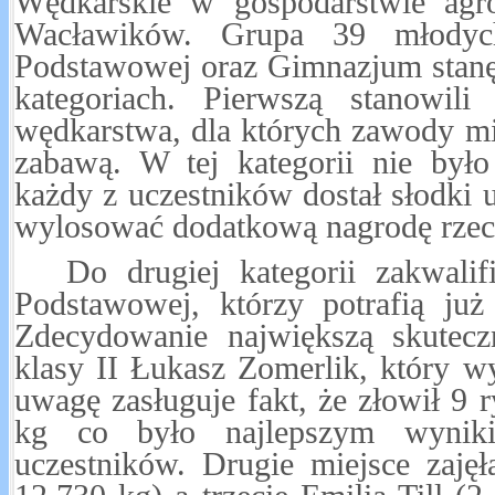
Wędkarskie w gospodarstwie agr
Wacławików. Grupa 39 młodyc
Podstawowej oraz Gimnazjum stanęł
kategoriach. Pierwszą stanowili
wędkarstwa, dla których zawody m
zabawą. W tej kategorii nie był
każdy z uczestników dostał słodki 
wylosować dodatkową nagrodę rze
Do drugiej kategorii zakwali
Podstawowej, którzy potrafią ju
Zdecydowanie największą skutecz
klasy II Łukasz Zomerlik, który w
uwagę zasługuje fakt, że złowił 9 
kg co było najlepszym wyniki
uczestników. Drugie miejsce zaję