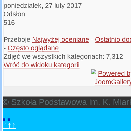
poniedziałek, 27 luty 2017
Odsłon
516
Przeboje
Najwyżej oceniane
-
Ostatnio d
-
Często oglądane
Zdjęć we wszystkich kategoriach: 7,312
Wróć do widoku kategorii
© Szkoła Podstawowa im. K. Miar
↑↑↑