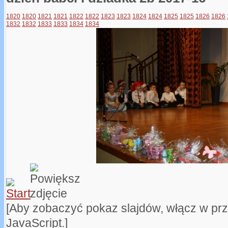
1820
1820
1821
1821
1822
1822
1823
1823
1824
1824
1825
1825
1826
1826
1832
1832
1833
1833
1834
1834
[Aby zobaczyć pokaz slajdów, włącz w pr
JavaScript.]