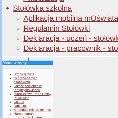
Stołówka szkolna
Aplikacja mobilna mOświata 
Regulamin Stołówki
Deklaracja - uczeń - stołów
Deklaracja - pracownik - st
Menu witryny
Strona główna
Ochrona danych
osobowych
Jakość powietrza w
Pielgrzymowicach
Młodzieżowa Rada Gminy
Pawłowice
Galeria
Jadłospis
Kalendarz roku szkolnego
Harmonogram
uroczystości i imprez