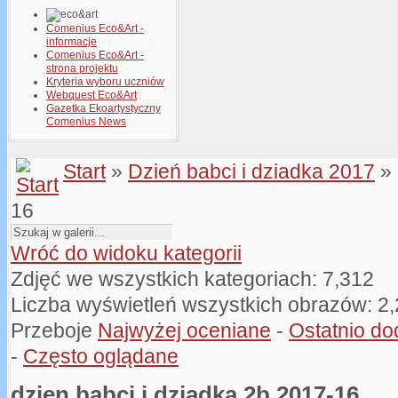
Comenius Eco&Art -
informacje
Comenius Eco&Art -
strona projektu
Kryteria wyboru uczniów
Webquest Eco&Art
Gazetka Ekoartystyczny
Comenius News
Start
»
Dzień babci i dziadka 2017
» 
16
Wróć do widoku kategorii
Zdjęć we wszystkich kategoriach: 7,312
Liczba wyświetleń wszystkich obrazów: 2
Przeboje
Najwyżej oceniane
-
Ostatnio d
-
Często oglądane
dzien babci i dziadka 2b 2017-16