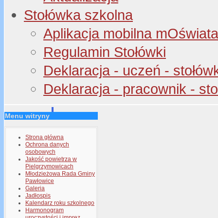
Stołówka szkolna
Aplikacja mobilna mOświata 
Regulamin Stołówki
Deklaracja - uczeń - stołów
Deklaracja - pracownik - st
Menu witryny
Strona główna
Ochrona danych
osobowych
Jakość powietrza w
Pielgrzymowicach
Młodzieżowa Rada Gminy
Pawłowice
Galeria
Jadłospis
Kalendarz roku szkolnego
Harmonogram
uroczystości i imprez