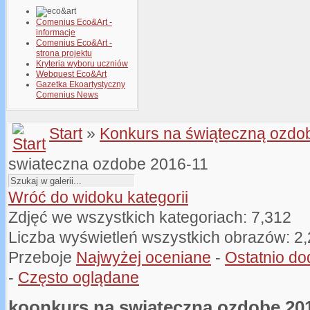
Comenius Eco&Art -
informacje
Comenius Eco&Art -
strona projektu
Kryteria wyboru uczniów
Webquest Eco&Art
Gazetka Ekoartystyczny
Comenius News
Start
»
Konkurs na świąteczną ozdo
swiateczna ozdobe 2016-11
Wróć do widoku kategorii
Zdjęć we wszystkich kategoriach: 7,312
Liczba wyświetleń wszystkich obrazów: 2
Przeboje
Najwyżej oceniane
-
Ostatnio d
-
Często oglądane
koonkurs na swiateczna ozdobe 20