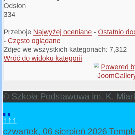
Odsłon
334
Przeboje
Najwyżej oceniane
-
Ostatnio d
-
Często oglądane
Zdjęć we wszystkich kategoriach: 7,312
Wróć do widoku kategorii
© Szkoła Podstawowa im. K. Miar
↑↑↑
czwartek, 06 sierpień 2026
Templa