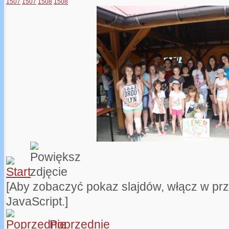
1507
1507
1508
1508
[Aby zobaczyć pokaz slajdów, włącz w pr
JavaScript.]
Poprzednie