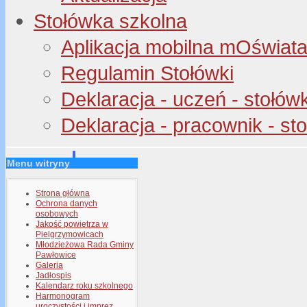
Stołówka szkolna
Aplikacja mobilna mOświata 
Regulamin Stołówki
Deklaracja - uczeń - stołów
Deklaracja - pracownik - st
Menu witryny
Strona główna
Ochrona danych
osobowych
Jakość powietrza w
Pielgrzymowicach
Młodzieżowa Rada Gminy
Pawłowice
Galeria
Jadłospis
Kalendarz roku szkolnego
Harmonogram
uroczystości i imprez