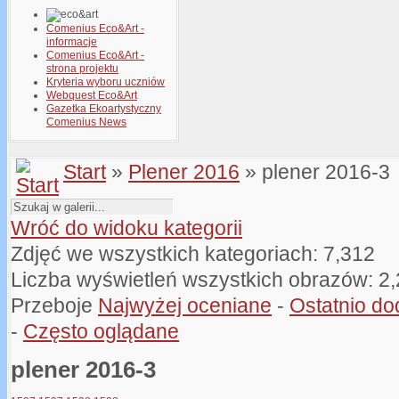
Comenius Eco&Art -
informacje
Comenius Eco&Art -
strona projektu
Kryteria wyboru uczniów
Webquest Eco&Art
Gazetka Ekoartystyczny
Comenius News
Start
»
Plener 2016
» plener 2016-3
Wróć do widoku kategorii
Zdjęć we wszystkich kategoriach: 7,312
Liczba wyświetleń wszystkich obrazów: 2
Przeboje
Najwyżej oceniane
-
Ostatnio d
-
Często oglądane
plener 2016-3