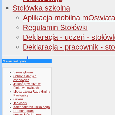
Stołówka szkolna
Aplikacja mobilna mOświata 
Regulamin Stołówki
Deklaracja - uczeń - stołów
Deklaracja - pracownik - st
Menu witryny
Strona główna
Ochrona danych
osobowych
Jakość powietrza w
Pielgrzymowicach
Młodzieżowa Rada Gminy
Pawłowice
Galeria
Jadłospis
Kalendarz roku szkolnego
Harmonogram
uroczystości i imprez