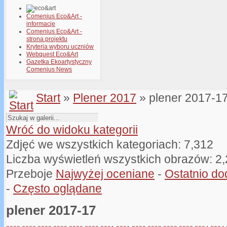
Comenius Eco&Art -
informacje
Comenius Eco&Art -
strona projektu
Kryteria wyboru uczniów
Webquest Eco&Art
Gazetka Ekoartystyczny
Comenius News
Start
»
Plener 2017
» plener 2017-1
Wróć do widoku kategorii
Zdjęć we wszystkich kategoriach: 7,312
Liczba wyświetleń wszystkich obrazów: 2
Przeboje
Najwyżej oceniane
-
Ostatnio d
-
Często oglądane
plener 2017-17