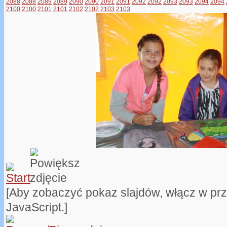
2088
2088
2089
2089
2090
2090
2091
2091
2092
2092
2093
2093
2094
2094
2100
2100
2101
2101
2102
2102
2103
2103
[Aby zobaczyć pokaz slajdów, włącz w pr
JavaScript.]