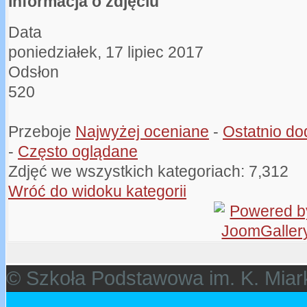
Informacja o zdjęciu
Data
poniedziałek, 17 lipiec 2017
Odsłon
520
Przeboje
Najwyżej oceniane
-
Ostatnio d
-
Często oglądane
Zdjęć we wszystkich kategoriach: 7,312
Wróć do widoku kategorii
© Szkoła Podstawowa im. K. Miar