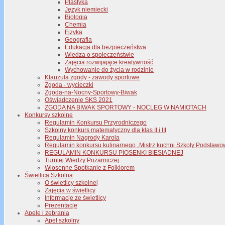
Plastyka
Język niemiecki
Biologia
Chemia
Fizyka
Geografia
Edukacja dla bezpieczeństwa
Wiedza o społeczeństwie
Zajęcia rozwijające kreatywność
Wychowanie do życia w rodzinie
Klauzula zgody - zawody sportowe
Zgoda - wycieczki
Zgoda-na-Nocny-Sportowy-Biwak
Oświadczenie SKS 2021
ZGODA NA BIWAK SPORTOWY - NOCLEG W NAMIOTACH
Konkursy szkolne
Regulamin Konkursu Przyrodniczego
Szkolny konkurs matematyczny dla klas II i III
Regulamin Nagrody Karola
Regulamin konkursu kulinarnego „Mistrz kuchni Szkoły Podstawo
REGULAMIN KONKURSU PIOSENKI BIESIADNEJ
Turniej Wiedzy Pożarniczej
Wiosenne Spotkanie z Folklorem
Świetlica Szkolna
O świetlicy szkolnej
Zajęcia w świetlicy
Informacje ze świetlicy
Prezentacje
Apele i zebrania
Apel szkolny