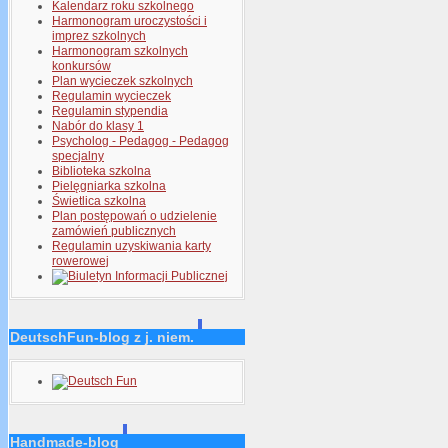
Kalendarz roku szkolnego
Harmonogram uroczystości i
imprez szkolnych
Harmonogram szkolnych
konkursów
Plan wycieczek szkolnych
Regulamin wycieczek
Regulamin stypendia
Nabór do klasy 1
Psycholog - Pedagog - Pedagog
specjalny
Biblioteka szkolna
Pielęgniarka szkolna
Świetlica szkolna
Plan postępowań o udzielenie
zamówień publicznych
Regulamin uzyskiwania karty
rowerowej
DeutschFun-blog z j. niem.
Handmade-blog