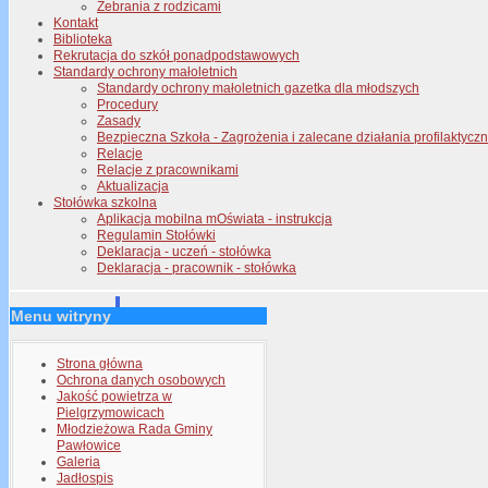
Zebrania z rodzicami
Kontakt
Biblioteka
Rekrutacja do szkół ponadpodstawowych
Standardy ochrony małoletnich
Standardy ochrony małoletnich gazetka dla młodszych
Procedury
Zasady
Bezpieczna Szkoła - Zagrożenia i zalecane działania profilaktyc
Relacje
Relacje z pracownikami
Aktualizacja
Stołówka szkolna
Aplikacja mobilna mOświata - instrukcja
Regulamin Stołówki
Deklaracja - uczeń - stołówka
Deklaracja - pracownik - stołówka
Menu witryny
Strona główna
Ochrona danych osobowych
Jakość powietrza w
Pielgrzymowicach
Młodzieżowa Rada Gminy
Pawłowice
Galeria
Jadłospis