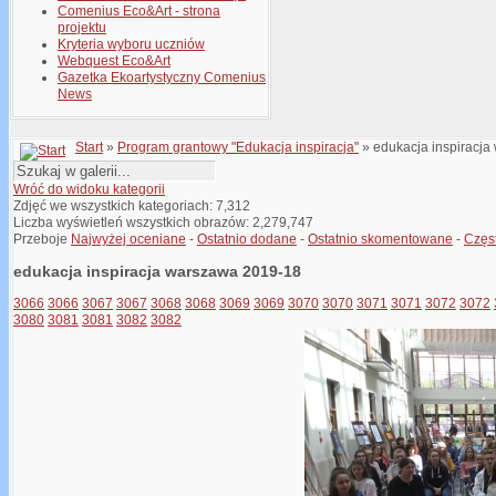
Comenius Eco&Art - strona
projektu
Kryteria wyboru uczniów
Webquest Eco&Art
Gazetka Ekoartystyczny Comenius
News
Start
»
Program grantowy "Edukacja inspiracja"
» edukacja inspiracj
Wróć do widoku kategorii
Zdjęć we wszystkich kategoriach: 7,312
Liczba wyświetleń wszystkich obrazów: 2,279,747
Przeboje
Najwyżej oceniane
-
Ostatnio dodane
-
Ostatnio skomentowane
-
Częs
edukacja inspiracja warszawa 2019-18
3066
3066
3067
3067
3068
3068
3069
3069
3070
3070
3071
3071
3072
3072
3080
3081
3081
3082
3082