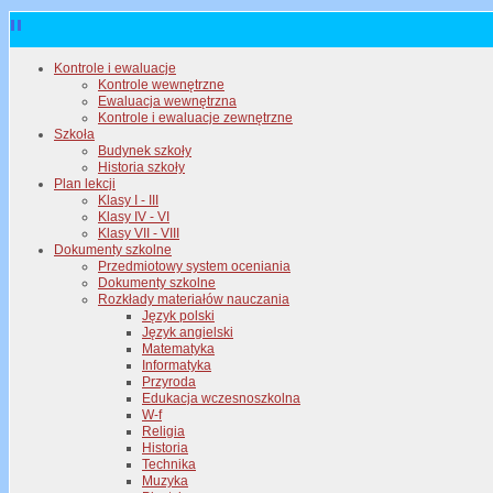
Kontrole i ewaluacje
Kontrole wewnętrzne
Ewaluacja wewnętrzna
Kontrole i ewaluacje zewnętrzne
Szkoła
Budynek szkoły
Historia szkoły
Plan lekcji
Klasy I - III
Klasy IV - VI
Klasy VII - VIII
Dokumenty szkolne
Przedmiotowy system oceniania
Dokumenty szkolne
Rozkłady materiałów nauczania
Język polski
Język angielski
Matematyka
Informatyka
Przyroda
Edukacja wczesnoszkolna
W-f
Religia
Historia
Technika
Muzyka