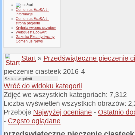
Comenius Eco&Art -
informacje
Comenius Eco&Art -
strona projektu
Kryteria wyboru uczniów
Webquest Eco&Art
Gazetka Ekoartystyczny
Comenius News
Start
»
Przedświąteczne pieczenie c
pieczenie ciasteek 2016-4
Wróć do widoku kategorii
Zdjęć we wszystkich kategoriach: 7,312
Liczba wyświetleń wszystkich obrazów: 2
Przeboje
Najwyżej oceniane
-
Ostatnio d
-
Często oglądane
przedswiateczne pieczenie ciasteek