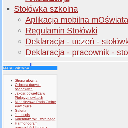
Stołówka szkolna
Aplikacja mobilna mOświata 
Regulamin Stołówki
Deklaracja - uczeń - stołów
Deklaracja - pracownik - st
Menu witryny
Strona główna
Ochrona danych
osobowych
Jakość powietrza w
Pielgrzymowicach
Młodzieżowa Rada Gminy
Pawłowice
Galeria
Jadłospis
Kalendarz roku szkolnego
Harmonogram
uroczystości i imprez