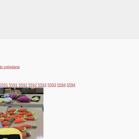
to oglądane
5591
5591
5592
5592
5593
5593
5594
5594