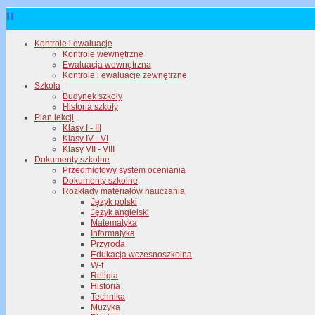
Kontrole i ewaluacje
Kontrole wewnętrzne
Ewaluacja wewnętrzna
Kontrole i ewaluacje zewnętrzne
Szkoła
Budynek szkoły
Historia szkoły
Plan lekcji
Klasy I - III
Klasy IV - VI
Klasy VII - VIII
Dokumenty szkolne
Przedmiotowy system oceniania
Dokumenty szkolne
Rozkłady materiałów nauczania
Język polski
Język angielski
Matematyka
Informatyka
Przyroda
Edukacja wczesnoszkolna
W-f
Religia
Historia
Technika
Muzyka