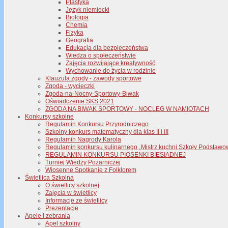
Plastyka
Język niemiecki
Biologia
Chemia
Fizyka
Geografia
Edukacja dla bezpieczeństwa
Wiedza o społeczeństwie
Zajęcia rozwijające kreatywność
Wychowanie do życia w rodzinie
Klauzula zgody - zawody sportowe
Zgoda - wycieczki
Zgoda-na-Nocny-Sportowy-Biwak
Oświadczenie SKS 2021
ZGODA NA BIWAK SPORTOWY - NOCLEG W NAMIOTACH
Konkursy szkolne
Regulamin Konkursu Przyrodniczego
Szkolny konkurs matematyczny dla klas II i III
Regulamin Nagrody Karola
Regulamin konkursu kulinarnego „Mistrz kuchni Szkoły Podstawo
REGULAMIN KONKURSU PIOSENKI BIESIADNEJ
Turniej Wiedzy Pożarniczej
Wiosenne Spotkanie z Folklorem
Świetlica Szkolna
O świetlicy szkolnej
Zajęcia w świetlicy
Informacje ze świetlicy
Prezentacje
Apele i zebrania
Apel szkolny