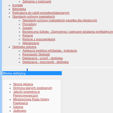
Zebrania z rodzicami
Kontakt
Biblioteka
Rekrutacja do szkół ponadpodstawowych
Standardy ochrony małoletnich
Standardy ochrony małoletnich gazetka dla młodszych
Procedury
Zasady
Bezpieczna Szkoła - Zagrożenia i zalecane działania profilaktyc
Relacje
Relacje z pracownikami
Aktualizacja
Stołówka szkolna
Aplikacja mobilna mOświata - instrukcja
Regulamin Stołówki
Deklaracja - uczeń - stołówka
Deklaracja - pracownik - stołówka
Menu witryny
Strona główna
Ochrona danych osobowych
Jakość powietrza w
Pielgrzymowicach
Młodzieżowa Rada Gminy
Pawłowice
Galeria
Jadłospis