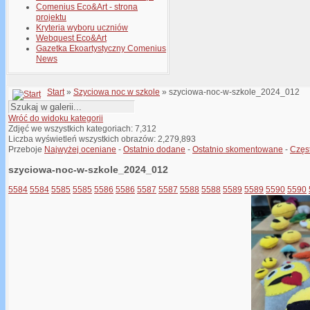
Comenius Eco&Art - strona
projektu
Kryteria wyboru uczniów
Webquest Eco&Art
Gazetka Ekoartystyczny Comenius
News
Start
»
Szyciowa noc w szkole
» szyciowa-noc-w-szkole_2024_012
Wróć do widoku kategorii
Zdjęć we wszystkich kategoriach: 7,312
Liczba wyświetleń wszystkich obrazów: 2,279,893
Przeboje
Najwyżej oceniane
-
Ostatnio dodane
-
Ostatnio skomentowane
-
Częs
szyciowa-noc-w-szkole_2024_012
5584
5584
5585
5585
5586
5586
5587
5587
5588
5588
5589
5589
5590
5590