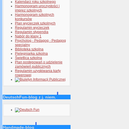
Kalendarz roku szkolnego
Harmonogram uroczystości i
imprez szkolnych
Harmonogram szkolnych
konkursów
Plan wycieczek szkolnych
Regulamin wycieczek
Regulamin stypendia
Nabór do klasy 1
Psycholog - Pedagog - Pedagog
specjalny
Biblioteka szkolna
Pielęgniarka szkolna
Świetlica szkolna
Plan postępowań o udzielenie
zamówień publicznych
Regulamin uzyskiwania karty
rowerowej
DeutschFun-blog z j. niem.
Handmade-blog