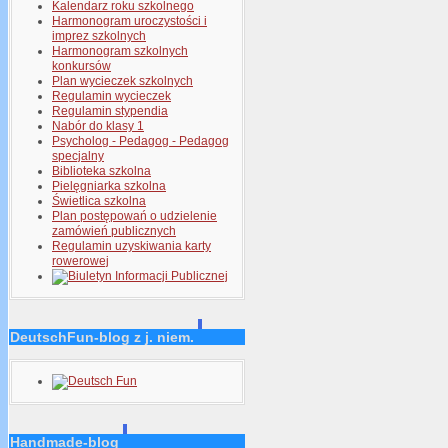
Kalendarz roku szkolnego
Harmonogram uroczystości i
imprez szkolnych
Harmonogram szkolnych
konkursów
Plan wycieczek szkolnych
Regulamin wycieczek
Regulamin stypendia
Nabór do klasy 1
Psycholog - Pedagog - Pedagog
specjalny
Biblioteka szkolna
Pielęgniarka szkolna
Świetlica szkolna
Plan postępowań o udzielenie
zamówień publicznych
Regulamin uzyskiwania karty
rowerowej
DeutschFun-blog z j. niem.
Handmade-blog