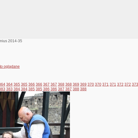
nius 2014-35
to oglądane
364
364
365
365
366
366
367
367
368
368
369
369
370
370
371
371
372
372
37
383
383
384
384
385
385
386
386
387
387
388
388