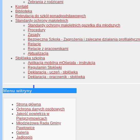
Zebrania z rodzicami
Kontakt
Biblioteka
Rekrutacja do szkół ponadpodstawowych
Standardy ochrony małoletnich
Standardy ochrony małoletnich gazetka dla młodszych
Procedury
Zasady
Bezpieczna Szkoła - Zagrożenia i zalecane działania profilaktyc
Relacje
Relacje z pracownikami
Aktualizacja
Stołówka szkolna
Aplikacja mobilna mOświata - instrukcja
Regulamin Stołówki
Deklaracja - uczeń - stołówka
Deklaracja - pracownik - stołówka
Menu witryny
Strona główna
Ochrona danych osobowych
Jakość powietrza w
Pielgrzymowicach
Młodzieżowa Rada Gminy
Pawłowice
Galeria
Jadłospis