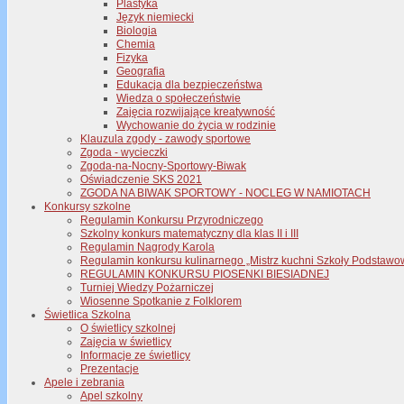
Plastyka
Język niemiecki
Biologia
Chemia
Fizyka
Geografia
Edukacja dla bezpieczeństwa
Wiedza o społeczeństwie
Zajęcia rozwijające kreatywność
Wychowanie do życia w rodzinie
Klauzula zgody - zawody sportowe
Zgoda - wycieczki
Zgoda-na-Nocny-Sportowy-Biwak
Oświadczenie SKS 2021
ZGODA NA BIWAK SPORTOWY - NOCLEG W NAMIOTACH
Konkursy szkolne
Regulamin Konkursu Przyrodniczego
Szkolny konkurs matematyczny dla klas II i III
Regulamin Nagrody Karola
Regulamin konkursu kulinarnego „Mistrz kuchni Szkoły Podstawo
REGULAMIN KONKURSU PIOSENKI BIESIADNEJ
Turniej Wiedzy Pożarniczej
Wiosenne Spotkanie z Folklorem
Świetlica Szkolna
O świetlicy szkolnej
Zajęcia w świetlicy
Informacje ze świetlicy
Prezentacje
Apele i zebrania
Apel szkolny