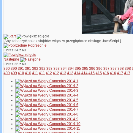
[Aby zobaczyć pokaz slajdów, włącz w przeglądarce obsługę JavaScript.]
Poprzednie
Obraz 34 z 63
Następne
Obraz 36 z 63
390
390
391
391
392
392
393
393
394
394
395
395
396
396
397
397
398
398
409
409
410
410
411
411
412
412
413
413
414
414
415
415
416
416
417
417