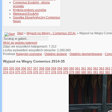
Comenius Eco&Art - strona
projektu
Kryteria wyboru uczniów
Webquest Eco&Art
Gazetka Ekoartystyczny Comenius
News
Start
»
Wyjazd na Węgry - Comenius 2014r.
» Wyjazd na Wegry Come
Wróć do widoku kategorii
Zdjęć we wszystkich kategoriach: 7,312
Liczba wyświetleń wszystkich obrazów: 2,280,060
Przeboje
Najwyżej oceniane
-
Ostatnio dodane
-
Ostatnio skomentowane
-
Częs
Wyjazd na Wegry Comenius 2014-35
355
355
356
356
357
357
358
358
359
359
360
360
361
361
362
362
363
363
374
374
375
375
376
376
377
377
378
378
379
379
380
380
381
381
382
382