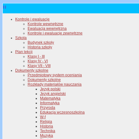
Kontrole i ewaluacje
Kontrole wewnętrzne
Ewaluacja wewnętrzna
Kontrole i ewaluacje zewnętrzne
Szkoła
Budynek szkoły
Historia szkoły
Plan lekcji
Klasy I - III
Klasy IV - VI
Klasy VII - VIII
Dokumenty szkolne
Przedmiotowy system oceniania
Dokumenty szkolne
Rozkłady materiałów nauczania
Język polski
Język angielski
Matematyka
Informatyka
Przyroda
Edukacja wczesnoszkolna
W-f
Religia
Historia
Technika
Muzyka