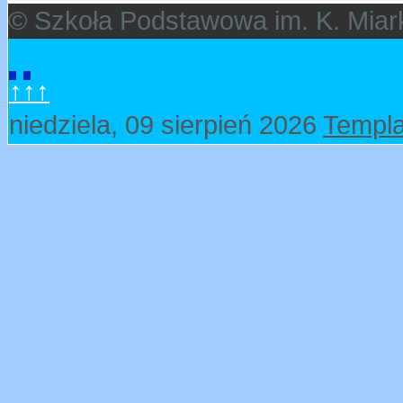
© Szkoła Podstawowa im. K. Miar
↑↑↑
niedziela, 09 sierpień 2026
Templa