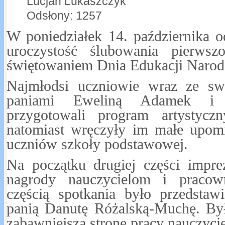
Lucjan Lukaszczyk
Odsłony: 1257
W poniedziałek 14. października o
uroczystość ślubowania pierwszo
świętowaniem Dnia Edukacji Narod
Najmłodsi uczniowie wraz ze s
paniami Eweliną Adamek i M
przygotowali program artystyczn
natomiast wręczyły im małe upomi
uczniów szkoły podstawowej.
Na początku drugiej części impr
nagrody nauczycielom i pracown
częścią spotkania było przedstaw
panią Danutę Różalską-Muchę. Był
zabawniejszą stronę pracy nauczycie