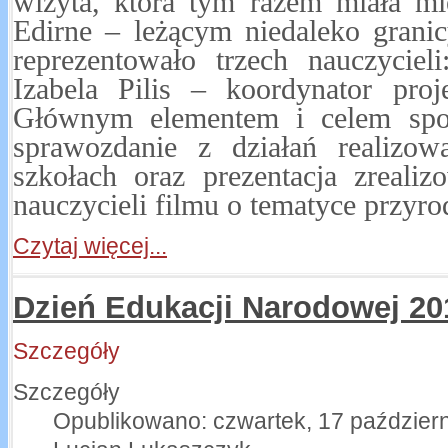
wizyta, która tym razem miała mi
Edirne – leżącym niedaleko grani
reprezentowało trzech nauczycieli
Izabela Pilis – koordynator pro
Głównym elementem i celem spot
sprawozdanie z działań realizo
szkołach oraz prezentacja zreali
nauczycieli filmu o tematyce przyro
Czytaj więcej...
Dzień Edukacji Narodowej 20
Szczegóły
Szczegóły
Opublikowano: czwartek, 17 paździer