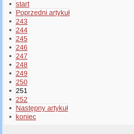
start
Poprzedni artykuł
243
244
245
246
247
248
249
250
251
252
Następny artykuł
koniec