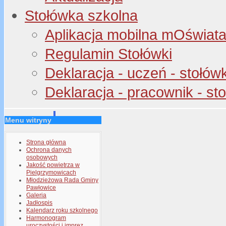
Stołówka szkolna
Aplikacja mobilna mOświata 
Regulamin Stołówki
Deklaracja - uczeń - stołów
Deklaracja - pracownik - st
Menu witryny
Strona główna
Ochrona danych
osobowych
Jakość powietrza w
Pielgrzymowicach
Młodzieżowa Rada Gminy
Pawłowice
Galeria
Jadłospis
Kalendarz roku szkolnego
Harmonogram
uroczystości i imprez