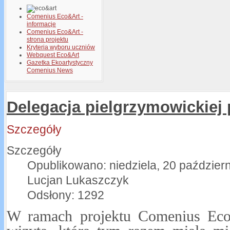
Comenius Eco&Art -
informacje
Comenius Eco&Art -
strona projektu
Kryteria wyboru uczniów
Webquest Eco&Art
Gazetka Ekoartystyczny
Comenius News
Delegacja pielgrzymowickiej
Szczegóły
Szczegóły
Opublikowano: niedziela, 20 paździer
Lucjan Lukaszczyk
Odsłony: 1292
W ramach projektu Comenius Eco&