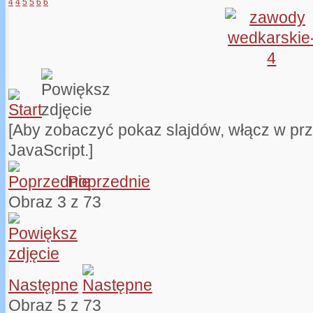
4
4
5
5
6
6
[Aby zobaczyć pokaz slajdów, włącz w pr
JavaScript.]
Poprzednie
Obraz 3 z 73
Następne
Obraz 5 z 73