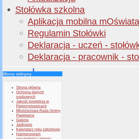
Stołówka szkolna
Aplikacja mobilna mOświata 
Regulamin Stołówki
Deklaracja - uczeń - stołów
Deklaracja - pracownik - st
Menu witryny
Strona główna
Ochrona danych
osobowych
Jakość powietrza w
Pielgrzymowicach
Młodzieżowa Rada Gminy
Pawłowice
Galeria
Jadłospis
Kalendarz roku szkolnego
Harmonogram
uroczystości i imprez