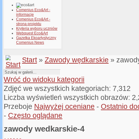
Comenius Eco&Art -
informacje
Comenius Eco&Art -
strona projektu
Kryteria wyboru uczniów
Webquest Eco&Art
Gazetka Ekoartystyczny
Comenius News
Start
»
Zawody wędkarskie
» zawody
Wróć do widoku kategorii
Zdjęć we wszystkich kategoriach: 7,312
Liczba wyświetleń wszystkich obrazów: 2
Przeboje
Najwyżej oceniane
-
Ostatnio d
-
Często oglądane
zawody wedkarskie-4