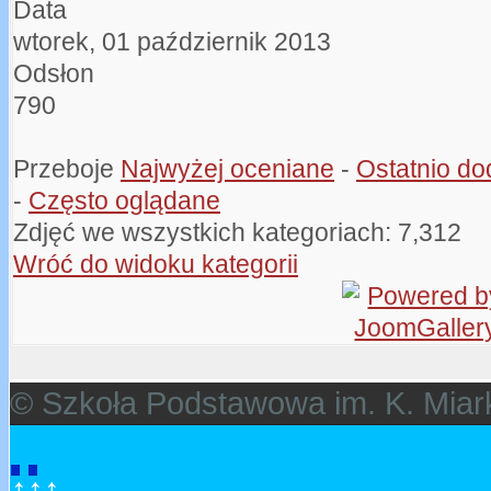
Data
wtorek, 01 październik 2013
Odsłon
790
Przeboje
Najwyżej oceniane
-
Ostatnio d
-
Często oglądane
Zdjęć we wszystkich kategoriach: 7,312
Wróć do widoku kategorii
© Szkoła Podstawowa im. K. Miar
↑↑↑