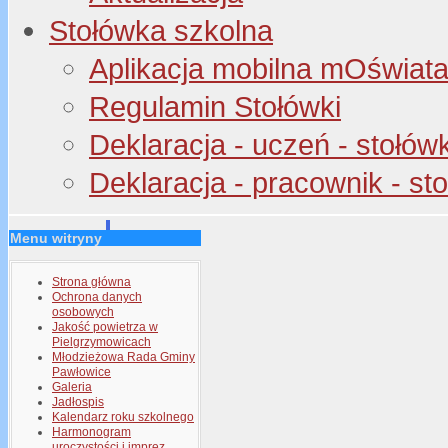
Stołówka szkolna
Aplikacja mobilna mOświata 
Regulamin Stołówki
Deklaracja - uczeń - stołów
Deklaracja - pracownik - st
Menu witryny
Strona główna
Ochrona danych
osobowych
Jakość powietrza w
Pielgrzymowicach
Młodzieżowa Rada Gminy
Pawłowice
Galeria
Jadłospis
Kalendarz roku szkolnego
Harmonogram
uroczystości i imprez