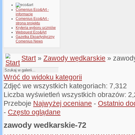
Comenius Eco&Art -
informacje
Comenius Eco&Art -
strona projektu
Kryteria wyboru uczniów
Webquest Eco&Art
Gazetka Ekoartystyczny
Comenius News
Start
»
Zawody wędkarskie
» zawody
Wróć do widoku kategorii
Zdjęć we wszystkich kategoriach: 7,312
Liczba wyświetleń wszystkich obrazów: 2
Przeboje
Najwyżej oceniane
-
Ostatnio d
-
Często oglądane
zawody wedkarskie-72