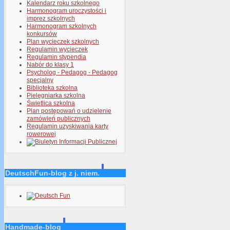
Kalendarz roku szkolnego
Harmonogram uroczystości i
imprez szkolnych
Harmonogram szkolnych
konkursów
Plan wycieczek szkolnych
Regulamin wycieczek
Regulamin stypendia
Nabór do klasy 1
Psycholog - Pedagog - Pedagog
specjalny
Biblioteka szkolna
Pielęgniarka szkolna
Świetlica szkolna
Plan postępowań o udzielenie
zamówień publicznych
Regulamin uzyskiwania karty
rowerowej
DeutschFun-blog z j. niem.
Handmade-blog