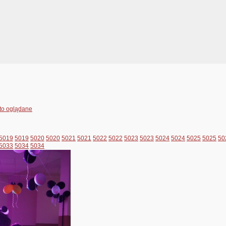
to oglądane
5019
5019
5020
5020
5021
5021
5022
5022
5023
5023
5024
5024
5025
5025
50
5033
5034
5034