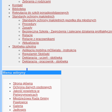
Zebrania z rodzicami
Kontakt
Biblioteka
Rekrutacja do szkół ponadpodstawowych
Standardy ochrony małoletnich
Standardy ochrony małoletnich gazetka dla młodszych
Procedury
Zasady
Bezpieczna Szkoła - Zagrożenia i zalecane działania profilaktyc
Relacje
Relacje z pracownikami
Aktualizacja
Stołówka szkolna
Aplikacja mobilna mOświata - instrukcja
Regulamin Stołówki
Deklaracja - uczeń - stołówka
Deklaracja - pracownik - stołówka
Menu witryny
Strona główna
Ochrona danych osobowych
Jakość powietrza w
Pielgrzymowicach
Młodzieżowa Rada Gminy
Pawłowice
Galeria
Jadłospis