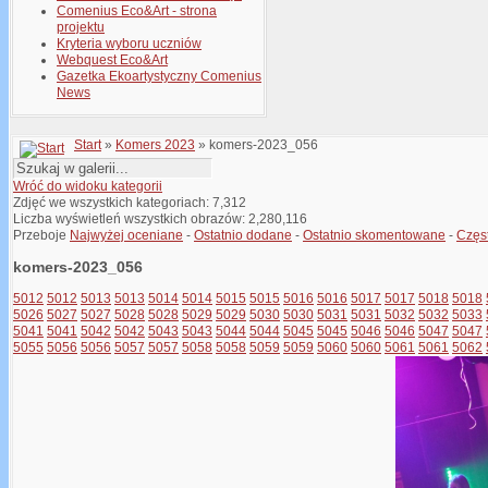
Comenius Eco&Art - strona
projektu
Kryteria wyboru uczniów
Webquest Eco&Art
Gazetka Ekoartystyczny Comenius
News
Start
»
Komers 2023
» komers-2023_056
Wróć do widoku kategorii
Zdjęć we wszystkich kategoriach: 7,312
Liczba wyświetleń wszystkich obrazów: 2,280,116
Przeboje
Najwyżej oceniane
-
Ostatnio dodane
-
Ostatnio skomentowane
-
Częs
komers-2023_056
5012
5012
5013
5013
5014
5014
5015
5015
5016
5016
5017
5017
5018
5018
5026
5027
5027
5028
5028
5029
5029
5030
5030
5031
5031
5032
5032
5033
5041
5041
5042
5042
5043
5043
5044
5044
5045
5045
5046
5046
5047
5047
5055
5056
5056
5057
5057
5058
5058
5059
5059
5060
5060
5061
5061
5062