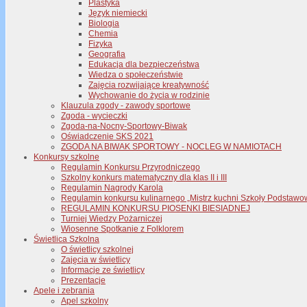
Plastyka
Język niemiecki
Biologia
Chemia
Fizyka
Geografia
Edukacja dla bezpieczeństwa
Wiedza o społeczeństwie
Zajęcia rozwijające kreatywność
Wychowanie do życia w rodzinie
Klauzula zgody - zawody sportowe
Zgoda - wycieczki
Zgoda-na-Nocny-Sportowy-Biwak
Oświadczenie SKS 2021
ZGODA NA BIWAK SPORTOWY - NOCLEG W NAMIOTACH
Konkursy szkolne
Regulamin Konkursu Przyrodniczego
Szkolny konkurs matematyczny dla klas II i III
Regulamin Nagrody Karola
Regulamin konkursu kulinarnego „Mistrz kuchni Szkoły Podstawo
REGULAMIN KONKURSU PIOSENKI BIESIADNEJ
Turniej Wiedzy Pożarniczej
Wiosenne Spotkanie z Folklorem
Świetlica Szkolna
O świetlicy szkolnej
Zajęcia w świetlicy
Informacje ze świetlicy
Prezentacje
Apele i zebrania
Apel szkolny