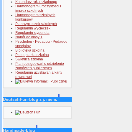
Kalendarz roku szkolnego
Harmonogram uroczystości i
imprez szkolnych
Harmonogram szkolnych
konkursów
Plan wycieczek szkolnych
Regulamin wycieczek
Regulamin stypendia
Nabór do klasy 1
Psycholog - Pedagog - Pedagog
specjalny
Biblioteka szkolna
Pielęgniarka szkolna
Świetlica szkolna
Plan postępowań o udzielenie
zamówień publicznych
Regulamin uzyskiwania karty
rowerowej
DeutschFun-blog z j. niem.
Handmade-blog