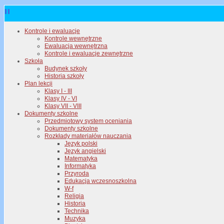
Kontrole i ewaluacje
Kontrole wewnętrzne
Ewaluacja wewnętrzna
Kontrole i ewaluacje zewnętrzne
Szkoła
Budynek szkoły
Historia szkoły
Plan lekcji
Klasy I - III
Klasy IV - VI
Klasy VII - VIII
Dokumenty szkolne
Przedmiotowy system oceniania
Dokumenty szkolne
Rozkłady materiałów nauczania
Język polski
Język angielski
Matematyka
Informatyka
Przyroda
Edukacja wczesnoszkolna
W-f
Religia
Historia
Technika
Muzyka