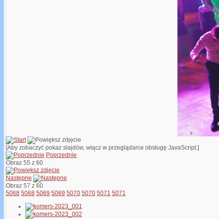
[Aby zobaczyć pokaz slajdów, włącz w przeglądarce obsługę JavaScript.]
Poprzednie
Obraz 55 z 60
Następne
Obraz 57 z 60
5068
5068
5069
5069
5070
5070
5071
5071