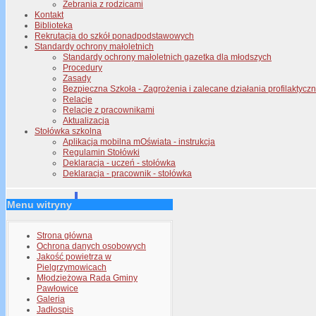
Zebrania z rodzicami
Kontakt
Biblioteka
Rekrutacja do szkół ponadpodstawowych
Standardy ochrony małoletnich
Standardy ochrony małoletnich gazetka dla młodszych
Procedury
Zasady
Bezpieczna Szkoła - Zagrożenia i zalecane działania profilaktyc
Relacje
Relacje z pracownikami
Aktualizacja
Stołówka szkolna
Aplikacja mobilna mOświata - instrukcja
Regulamin Stołówki
Deklaracja - uczeń - stołówka
Deklaracja - pracownik - stołówka
Menu witryny
Strona główna
Ochrona danych osobowych
Jakość powietrza w
Pielgrzymowicach
Młodzieżowa Rada Gminy
Pawłowice
Galeria
Jadłospis