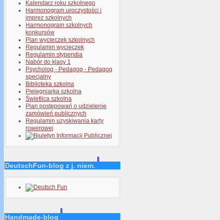
Kalendarz roku szkolnego
Harmonogram uroczystości i
imprez szkolnych
Harmonogram szkolnych
konkursów
Plan wycieczek szkolnych
Regulamin wycieczek
Regulamin stypendia
Nabór do klasy 1
Psycholog - Pedagog - Pedagog
specjalny
Biblioteka szkolna
Pielęgniarka szkolna
Świetlica szkolna
Plan postępowań o udzielenie
zamówień publicznych
Regulamin uzyskiwania karty
rowerowej
DeutschFun-blog z j. niem.
Handmade-blog