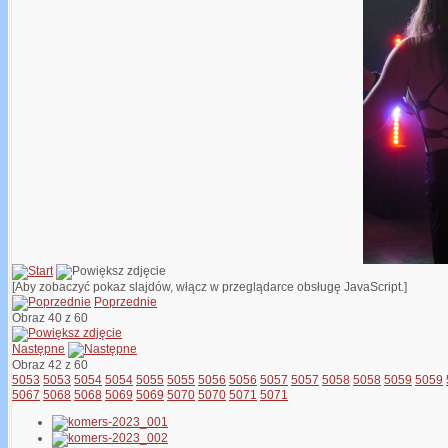
[Aby zobaczyć pokaz slajdów, włącz w przeglądarce obsługę JavaScript.]
Poprzednie
Obraz 40 z 60
Następne
Obraz 42 z 60
5053
5053
5054
5054
5055
5055
5056
5056
5057
5057
5058
5058
5059
5059
5067
5068
5068
5069
5069
5070
5070
5071
5071