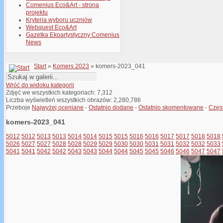
Comenius Eco&Art - strona
projektu
Kryteria wyboru uczniów
Webquest Eco&Art
Gazetka Ekoartystyczny Comenius
News
Start
»
Komers 2023
» komers-2023_041
Wróć do widoku kategorii
Zdjęć we wszystkich kategoriach: 7,312
Liczba wyświetleń wszystkich obrazów: 2,280,786
Przeboje
Najwyżej oceniane
-
Ostatnio dodane
-
Ostatnio skomentowane
-
Częs
komers-2023_041
5012
5012
5013
5013
5014
5014
5015
5015
5016
5016
5017
5017
5018
5018
5026
5027
5027
5028
5028
5029
5029
5030
5030
5031
5031
5032
5032
5033
5041
5041
5042
5042
5043
5043
5044
5044
5045
5045
5046
5046
5047
5047