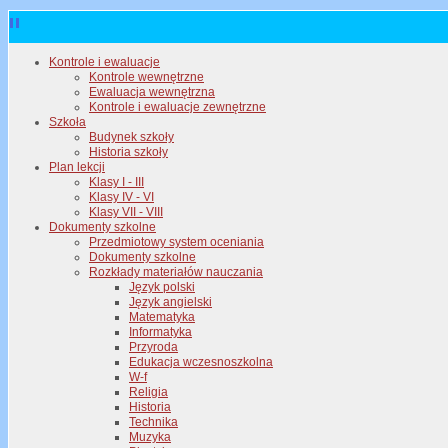
Kontrole i ewaluacje
Kontrole wewnętrzne
Ewaluacja wewnętrzna
Kontrole i ewaluacje zewnętrzne
Szkoła
Budynek szkoły
Historia szkoły
Plan lekcji
Klasy I - III
Klasy IV - VI
Klasy VII - VIII
Dokumenty szkolne
Przedmiotowy system oceniania
Dokumenty szkolne
Rozkłady materiałów nauczania
Język polski
Język angielski
Matematyka
Informatyka
Przyroda
Edukacja wczesnoszkolna
W-f
Religia
Historia
Technika
Muzyka