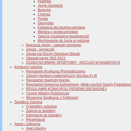
Plastyka
Język niemiecki
Biologia
Chemia
Fizyka
Geografia
Edukacja dla bezpieczeństwa
Wiedza o społeczeństwie
Zajęcia rozwijające kreatywność
Wychowanie do życia w rodzinie
Klauzula zgody - zawody sportowe
Zgoda - wycieczki
Zgoda-na-Nocny-Sportowy-Biwak
Oświadczenie SKS 2021
ZGODA NA BIWAK SPORTOWY - NOCLEG W NAMIOTACH
Konkursy szkolne
Regulamin Konkursu Przyrodniczego
Szkolny konkurs matematyczny dla klas II i III
Regulamin Nagrody Karola
Regulamin konkursu kulinarnego „Mistrz kuchni Szkoły Podstawo
REGULAMIN KONKURSU PIOSENKI BIESIADNEJ
Turniej Wiedzy Pożarniczej
Wiosenne Spotkanie z Folklorem
Świetlica Szkolna
O świetlicy szkolnej
Zajęcia w świetlicy
Informacje ze świetlicy
Prezentacje
Apele i zebrania
Apel szkolny