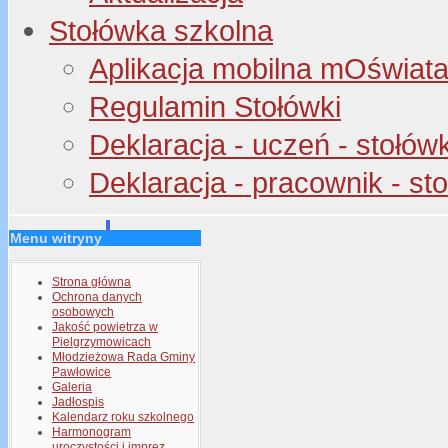
Stołówka szkolna
Aplikacja mobilna mOświata 
Regulamin Stołówki
Deklaracja - uczeń - stołów
Deklaracja - pracownik - st
Menu witryny
Strona główna
Ochrona danych
osobowych
Jakość powietrza w
Pielgrzymowicach
Młodzieżowa Rada Gminy
Pawłowice
Galeria
Jadłospis
Kalendarz roku szkolnego
Harmonogram
uroczystości i imprez