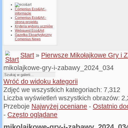
Comenius Eco&Art -
informacje
Comenius Eco&Art -
strona projektu
Kryteria wyboru uczniów
Webquest Eco&Art
Gazetka Ekoartystyczny
Comenius News
Start
»
Pierwsze Mikołajkowe Gry i 
mikolajkowe-gry-i-zabawy_2024_034
Wróć do widoku kategorii
Zdjęć we wszystkich kategoriach: 7,312
Liczba wyświetleń wszystkich obrazów: 2
Przeboje
Najwyżej oceniane
-
Ostatnio d
-
Często oglądane
mikolajkowe-gry-i-zabawy_2024_03