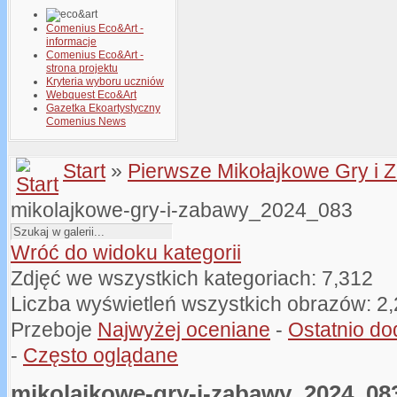
Comenius Eco&Art -
informacje
Comenius Eco&Art -
strona projektu
Kryteria wyboru uczniów
Webquest Eco&Art
Gazetka Ekoartystyczny
Comenius News
Start
»
Pierwsze Mikołajkowe Gry i 
mikolajkowe-gry-i-zabawy_2024_083
Wróć do widoku kategorii
Zdjęć we wszystkich kategoriach: 7,312
Liczba wyświetleń wszystkich obrazów: 2
Przeboje
Najwyżej oceniane
-
Ostatnio d
-
Często oglądane
mikolajkowe-gry-i-zabawy_2024_08