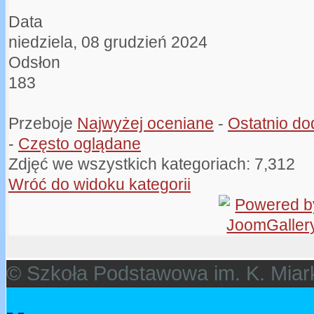
Data
niedziela, 08 grudzień 2024
Odsłon
183
Przeboje
Najwyżej oceniane
-
Ostatnio d
-
Często oglądane
Zdjęć we wszystkich kategoriach: 7,312
Wróć do widoku kategorii
© Szkoła Podstawowa im. K. Miar