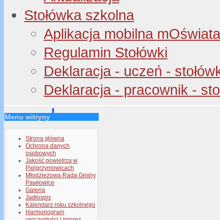
Stołówka szkolna
Aplikacja mobilna mOświata 
Regulamin Stołówki
Deklaracja - uczeń - stołów
Deklaracja - pracownik - st
Menu witryny
Strona główna
Ochrona danych
osobowych
Jakość powietrza w
Pielgrzymowicach
Młodzieżowa Rada Gminy
Pawłowice
Galeria
Jadłospis
Kalendarz roku szkolnego
Harmonogram
uroczystości i imprez