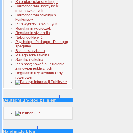
Kalendarz roku szkolnego
Harmonogram uroczystości i
imprez szkolnych
Harmonogram szkolnych
konkursów
Plan wycieczek szkolnych
Regulamin wycieczek
Regulamin stypendia
Nabór do klasy 1
Psycholog - Pedagog - Pedagog
specjalny
Biblioteka szkolna
Pielęgniarka szkolna
Świetlica szkolna
Plan postępowań o udzielenie
zamówień publicznych
Regulamin uzyskiwania karty
rowerowej
DeutschFun-blog z j. niem.
Handmade-blog