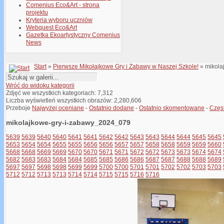
Comenius Eco&Art - strona
projektu
Kryteria wyboru uczniów
Webquest Eco&Art
Gazetka Ekoartystyczny Comenius
News
Start
»
Pierwsze Mikołajkowe Gry i Zabawy w Naszej Szkole!
» mikola
Wróć do widoku kategorii
Zdjęć we wszystkich kategoriach: 7,312
Liczba wyświetleń wszystkich obrazów: 2,280,606
Przeboje
Najwyżej oceniane
-
Ostatnio dodane
-
Ostatnio skomentowane
-
Częs
mikolajkowe-gry-i-zabawy_2024_079
5639
5639
5640
5640
5641
5641
5642
5642
5643
5643
5644
5644
5645
5645
5653
5654
5654
5655
5655
5656
5656
5657
5657
5658
5658
5659
5659
5660
5668
5668
5669
5669
5670
5670
5671
5671
5672
5672
5673
5673
5674
5674
5682
5683
5683
5684
5684
5685
5685
5686
5686
5687
5687
5688
5688
5689
5697
5697
5698
5698
5699
5699
5700
5700
5701
5701
5702
5702
5703
5703
5712
5712
5713
5713
5714
5714
5715
5715
5716
5716