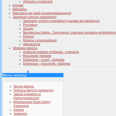
Zebrania z rodzicami
Kontakt
Biblioteka
Rekrutacja do szkół ponadpodstawowych
Standardy ochrony małoletnich
Standardy ochrony małoletnich gazetka dla młodszych
Procedury
Zasady
Bezpieczna Szkoła - Zagrożenia i zalecane działania profilaktyc
Relacje
Relacje z pracownikami
Aktualizacja
Stołówka szkolna
Aplikacja mobilna mOświata - instrukcja
Regulamin Stołówki
Deklaracja - uczeń - stołówka
Deklaracja - pracownik - stołówka
Menu witryny
Strona główna
Ochrona danych osobowych
Jakość powietrza w
Pielgrzymowicach
Młodzieżowa Rada Gminy
Pawłowice
Galeria
Jadłospis