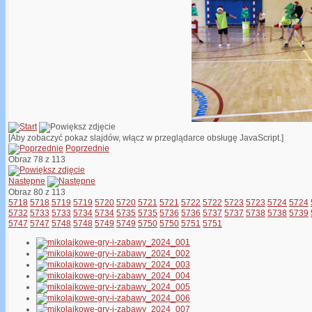
[Aby zobaczyć pokaz slajdów, włącz w przeglądarce obsługę JavaScript.]
Poprzednie
Obraz 78 z 113
Następne
Obraz 80 z 113
5718
5718
5719
5719
5720
5720
5721
5721
5722
5722
5723
5723
5724
5724
5732
5733
5733
5734
5734
5735
5735
5736
5736
5737
5737
5738
5738
5739
5747
5747
5748
5748
5749
5749
5750
5750
5751
5751