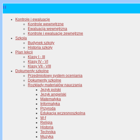
Kontrole i ewaluacje
Kontrole wewnętrzne
Ewaluacja wewnętrzna
Kontrole i ewaluacje zewnętrzne
Szkoła
Budynek szkoły
Historia szkoły
Plan lekcji
Klasy I - III
Klasy IV - VI
Klasy VII - VIII
Dokumenty szkolne
Przedmiotowy system oceniania
Dokumenty szkolne
Rozkłady materiałów nauczania
Język polski
Język angielski
Matematyka
Informatyka
Przyroda
Edukacja wczesnoszkolna
W-f
Religia
Historia
Technika
Muzyka