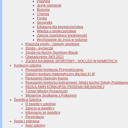
Plastyka
Język niemiecki
Biologia
Chemia
Fizyka
Geografia
Edukacja dla bezpieczeństwa
Wiedza o społeczeństwie
Zajęcia rozwijające kreatywność
Wychowanie do życia w rodzinie
Klauzula zgody - zawody sportowe
Zgoda - wycieczki
Zgoda-na-Nocny-Sportowy-Biwak
Oświadczenie SKS 2021
ZGODA NA BIWAK SPORTOWY - NOCLEG W NAMIOTACH
Konkursy szkolne
Regulamin Konkursu Przyrodniczego
Szkolny konkurs matematyczny dla klas II i III
Regulamin Nagrody Karola
Regulamin konkursu kulinarnego „Mistrz kuchni Szkoły Podstawo
REGULAMIN KONKURSU PIOSENKI BIESIADNEJ
Turniej Wiedzy Pożarniczej
Wiosenne Spotkanie z Folklorem
Świetlica Szkolna
O świetlicy szkolnej
Zajęcia w świetlicy
Informacje ze świetlicy
Prezentacje
Apele i zebrania
Apel szkolny