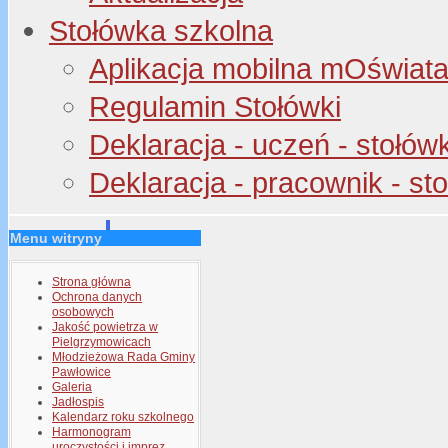
Stołówka szkolna
Aplikacja mobilna mOświata 
Regulamin Stołówki
Deklaracja - uczeń - stołów
Deklaracja - pracownik - st
Menu witryny
Strona główna
Ochrona danych
osobowych
Jakość powietrza w
Pielgrzymowicach
Młodzieżowa Rada Gminy
Pawłowice
Galeria
Jadłospis
Kalendarz roku szkolnego
Harmonogram
uroczystości i imprez