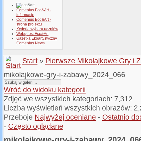
Comenius Eco&Art -
informacje
Comenius Eco&Art -
strona projektu
Kryteria wyboru uczniów
Webquest Eco&Art
Gazetka Ekoartystyczny
Comenius News
Start
»
Pierwsze Mikołajkowe Gry i 
mikolajkowe-gry-i-zabawy_2024_066
Wróć do widoku kategorii
Zdjęć we wszystkich kategoriach: 7,312
Liczba wyświetleń wszystkich obrazów: 2
Przeboje
Najwyżej oceniane
-
Ostatnio d
-
Często oglądane
mikolajkowe-gry-i-zabawy_2024_06